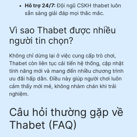
Hỗ trợ 24/7:
Đội ngũ CSKH thabet luôn
sẵn sàng giải đáp mọi thắc mắc.
Vì sao Thabet được nhiều
người tin chọn?
Không chỉ dừng lại ở việc cung cấp trò chơi,
Thabet còn liên tục cải tiến hệ thống, cập nhật
tính năng mới và mang đến nhiều chương trình
ưu đãi hấp dẫn. Điều này giúp người chơi luôn
cảm thấy mới mẻ, không nhàm chán khi trải
nghiệm.
Câu hỏi thường gặp về
Thabet (FAQ)