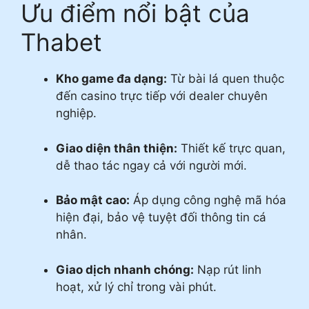
Ưu điểm nổi bật của
Thabet
Kho game đa dạng:
Từ bài lá quen thuộc
đến casino trực tiếp với dealer chuyên
nghiệp.
Giao diện thân thiện:
Thiết kế trực quan,
dễ thao tác ngay cả với người mới.
Bảo mật cao:
Áp dụng công nghệ mã hóa
hiện đại, bảo vệ tuyệt đối thông tin cá
nhân.
Giao dịch nhanh chóng:
Nạp rút linh
hoạt, xử lý chỉ trong vài phút.