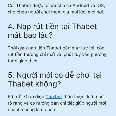
Có. Thabet được tối ưu cho cả Android và iOS,
cho phép người chơi tham gia mọi lúc, mọi nơi.
4. Nạp rút tiền tại Thabet
mất bao lâu?
Thời gian nạp tiền Thabet gần như tức thì, còn
rút tiền thường chỉ mất vài phút tùy vào phương
thức giao dịch.
5. Người mới có dễ chơi tại
Thabet không?
Rất dễ. Giao diện
Tha bet
thân thiện, luật chơi
rõ ràng và có hướng dẫn chi tiết giúp người mới
nhanh chóng làm quen.