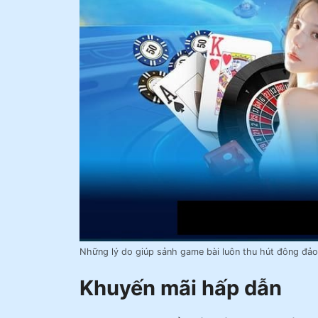
Những lý do giúp sảnh game bài luôn thu hút đông đảo
Khuyến mãi hấp dẫn