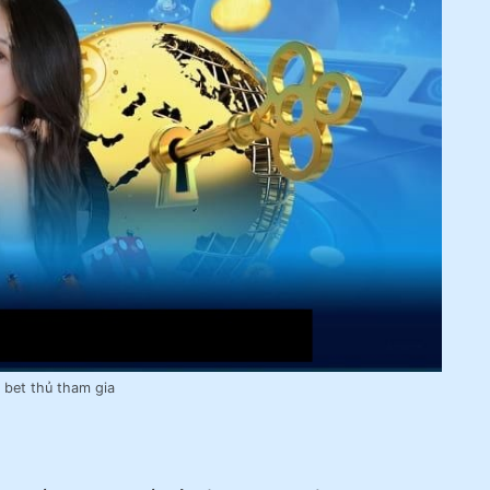
 bet thủ tham gia