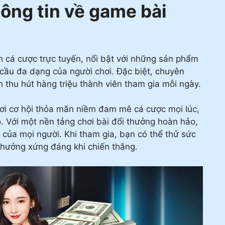
hông tin về game bài
nh cá cược trực tuyến, nổi bật với những sản phẩm
cầu đa dạng của người chơi. Đặc biệt, chuyên
 thu hút hàng triệu thành viên tham gia mỗi ngày.
i cơ hội thỏa mãn niềm đam mê cá cược mọi lúc,
o. Với một nền tảng chơi bài đổi thưởng hoàn hảo,
rí của mọi người. Khi tham gia, bạn có thể thử sức
thưởng xứng đáng khi chiến thắng.