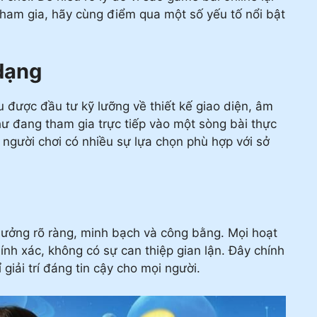
ham gia, hãy cùng điểm qua một số yếu tố nổi bật
dạng
u được đầu tư kỹ lưỡng về thiết kế giao diện, âm
ư đang tham gia trực tiếp vào một sòng bài thực
 người chơi có nhiều sự lựa chọn phù hợp với sở
hưởng rõ ràng, minh bạch và công bằng. Mọi hoạt
nh xác, không có sự can thiệp gian lận. Đây chính
 giải trí đáng tin cậy cho mọi người.