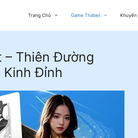
Trang Chủ
Game Thabet
Khuyến 
 – Thiên Đường
 Kinh Đỉnh