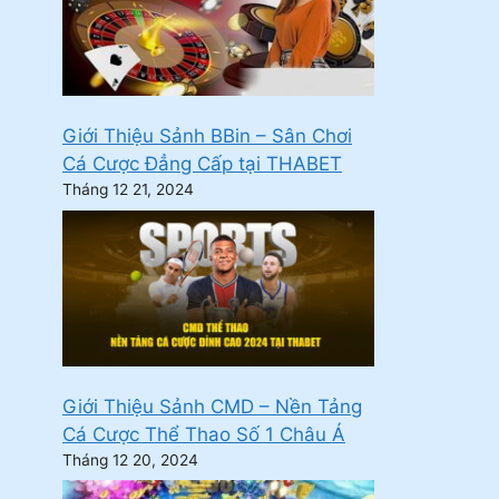
Giới Thiệu Sảnh BBin – Sân Chơi
Cá Cược Đẳng Cấp tại THABET
Tháng 12 21, 2024
Giới Thiệu Sảnh CMD – Nền Tảng
Cá Cược Thể Thao Số 1 Châu Á
Tháng 12 20, 2024