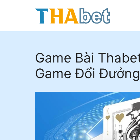
Chuyển
đến
nội
dung
Game Bài Thabet
Game Đổi Đưởng