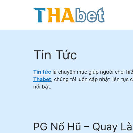
Chuyển
đến
nội
dung
Tin Tức
Tin tức
là chuyên mục giúp người chơi hiể
Thabet
, chúng tôi luôn cập nhật liên tục
nổi bật.
PG Nổ Hũ – Quay Là