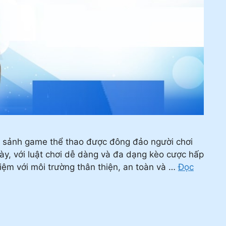
g sảnh game thể thao được đông đảo người chơi
này, với luật chơi dễ dàng và đa dạng kèo cược hấp
hiệm với môi trường thân thiện, an toàn và …
Đọc