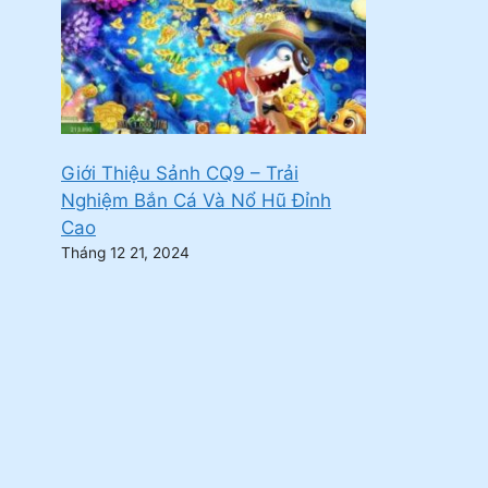
Giới Thiệu Sảnh CQ9 – Trải
Nghiệm Bắn Cá Và Nổ Hũ Đỉnh
Cao
Tháng 12 21, 2024