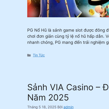
PG Nổ Hũ là sảnh game slot được đông đảo
chơi đơn giản cùng tỷ lệ nổ hũ hấp dẫn. V
nhanh chóng, PG mang đến trải nghiệm gi
Danh
Tin Tức
mục
Sảnh VIA Casino – 
Năm 2025
Tháng 5 18, 2025
Bởi
admin