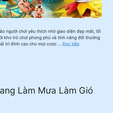
 người chơi yêu thích nhờ giao diện đẹp mắt, lối
ới kho trò chơi phong phú và tính năng đổi thưởng
ải trí đỉnh cao cho mọi cược …
Đọc tiếp
Đang Làm Mưa Làm Gió