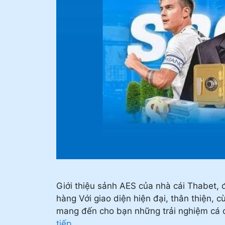
Giới thiệu sảnh AES của nhà cái Thabet, đ
hàng Với giao diện hiện đại, thân thiện
mang đến cho bạn những trải nghiệm cá c
tiếp