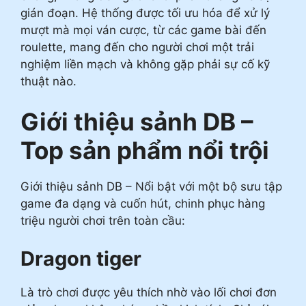
gián đoạn. Hệ thống được tối ưu hóa để xử lý
mượt mà mọi ván cược, từ các game bài đến
roulette, mang đến cho người chơi một trải
nghiệm liền mạch và không gặp phải sự cố kỹ
thuật nào.
Giới thiệu sảnh DB –
Top sản phẩm nổi trội
Giới thiệu sảnh DB – Nổi bật với một bộ sưu tập
game đa dạng và cuốn hút, chinh phục hàng
triệu người chơi trên toàn cầu:
Dragon tiger
Là trò chơi được yêu thích nhờ vào lối chơi đơn