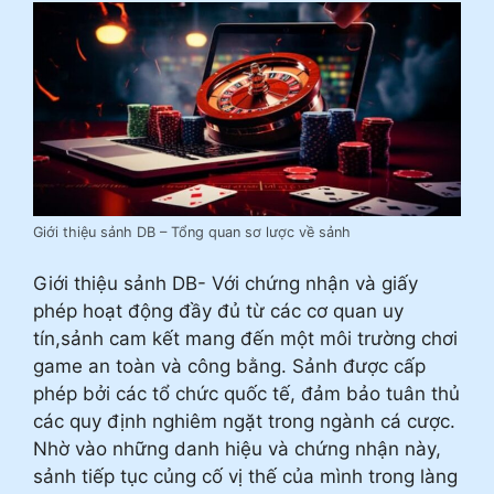
Giới thiệu sảnh DB – Tổng quan sơ lược về sảnh
Giới thiệu sảnh DB- Với chứng nhận và giấy
phép hoạt động đầy đủ từ các cơ quan uy
tín,sảnh cam kết mang đến một môi trường chơi
game an toàn và công bằng. Sảnh được cấp
phép bởi các tổ chức quốc tế, đảm bảo tuân thủ
các quy định nghiêm ngặt trong ngành cá cược.
Nhờ vào những danh hiệu và chứng nhận này,
sảnh tiếp tục củng cố vị thế của mình trong làng