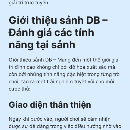
giải trí trực tuyến.
Giới thiệu sảnh DB –
Đánh giá các tính
năng tại sảnh
Giới thiệu sảnh DB – Mang đến một thế giới giải
trí đỉnh cao không chỉ bởi đồ họa xuất sắc mà
còn bởi những tính năng đặc biệt trong từng trò
chơi, tạo ra một trải nghiệm tuyệt vời cho mỗi
cược thủ:
Giao diện thân thiện
Ngay khi bước vào, người chơi sẽ cảm nhận
được sự dễ dàng trong việc điều hướng nhờ vào