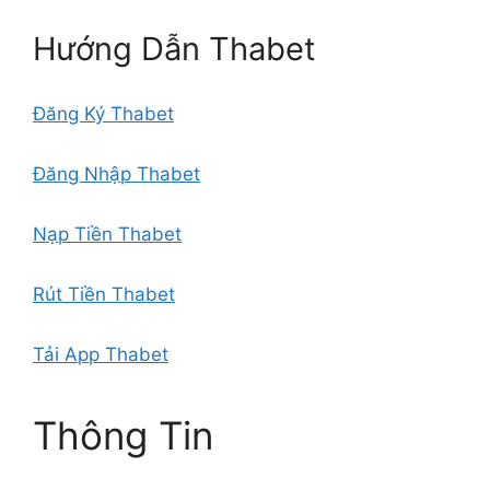
Hướng Dẫn Thabet
Đăng Ký Thabet
Đăng Nhập Thabet
Nạp Tiền Thabet
Rút Tiền Thabet
Tải App Thabet
Thông Tin