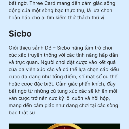
bất ngờ, Three Card mang đến cảm giác sống
động của một sòng bạc thực thụ, là lựa chọn
hoàn hảo cho ai tìm kiếm thử thách thú vị.
Sicbo
Giới thiệu sảnh DB – Sicbo nâng tầm trò chơi
xúc xắc truyền thống với các tính năng hấp dẫn
và trực quan. Người chơi đặt cược vào kết quả
của ba viên xúc xắc và có thể lựa chọn các kiểu
cược đa dạng như tổng điểm, số mặt số cụ thể
hoặc cược đặc biệt. Cảm giác phấn khích, đầy
bất ngờ từ những cú tung xúc xắc sẽ khiến mỗi
ván cược trở nên cực kỳ lôi cuốn và hồi hộp,
mang đến cảm giác như đang chơi tại các sòng
bạc thật sự.