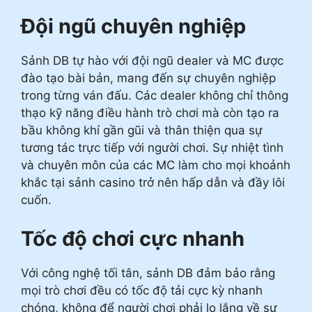
Đội ngũ chuyên nghiệp
Sảnh DB tự hào với đội ngũ dealer và MC được
đào tạo bài bản, mang đến sự chuyên nghiệp
trong từng ván đấu. Các dealer không chỉ thông
thạo kỹ năng điều hành trò chơi mà còn tạo ra
bầu không khí gần gũi và thân thiện qua sự
tương tác trực tiếp với người chơi. Sự nhiệt tình
và chuyên môn của các MC làm cho mọi khoảnh
khắc tại sảnh casino trở nên hấp dẫn và đầy lôi
cuốn.
Tốc độ chơi cực nhanh
Với công nghệ tối tân, sảnh DB đảm bảo rằng
mọi trò chơi đều có tốc độ tải cực kỳ nhanh
chóng, không để người chơi phải lo lắng về sự