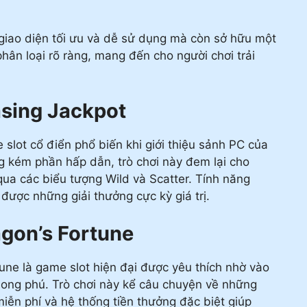
 giao diện tối ưu và dễ sử dụng mà còn sở hữu một
phân loại rõ ràng, mang đến cho người chơi trải
asing Jackpot
slot cổ điển phổ biến khi giới thiệu sảnh PC của
g kém phần hấp dẫn, trò chơi này đem lại cho
qua các biểu tượng Wild và Scatter. Tính năng
được những giải thưởng cực kỳ giá trị.
agon’s Fortune
une là game slot hiện đại được yêu thích nhờ vào
hong phú. Trò chơi này kể câu chuyện về những
iễn phí và hệ thống tiền thưởng đặc biệt giúp