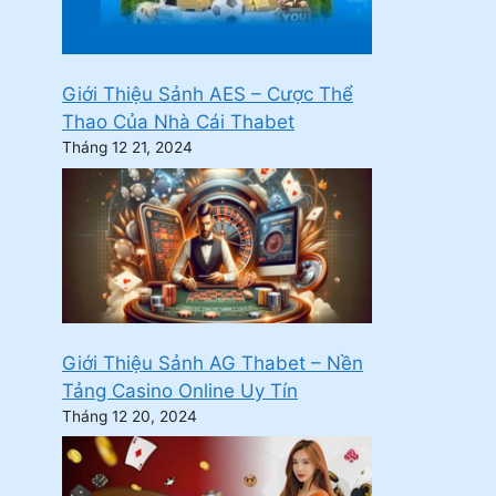
Giới Thiệu Sảnh AES – Cược Thể
Thao Của Nhà Cái Thabet
Tháng 12 21, 2024
Giới Thiệu Sảnh AG Thabet – Nền
Tảng Casino Online Uy Tín
Tháng 12 20, 2024