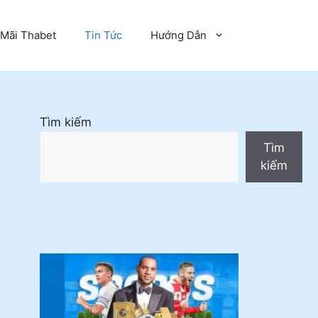
Mãi Thabet
Tin Tức
Hướng Dẫn
Tìm kiếm
Tìm
kiếm