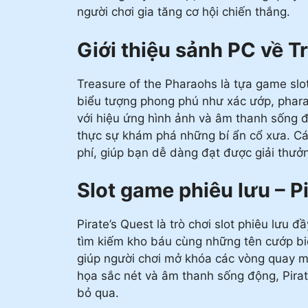
người chơi gia tăng cơ hội chiến thắng.
Giới thiệu sảnh PC về T
Treasure of the Pharaohs là tựa game slo
biểu tượng phong phú như xác ướp, pharao
với hiệu ứng hình ảnh và âm thanh sống 
thực sự khám phá những bí ẩn cổ xưa. Cá
phí, giúp bạn dễ dàng đạt được giải thưởn
Slot game phiêu lưu – P
Pirate’s Quest là trò chơi slot phiêu lưu đ
tìm kiếm kho báu cùng những tên cướp bi
giúp người chơi mở khóa các vòng quay m
họa sắc nét và âm thanh sống động, Pira
bỏ qua.