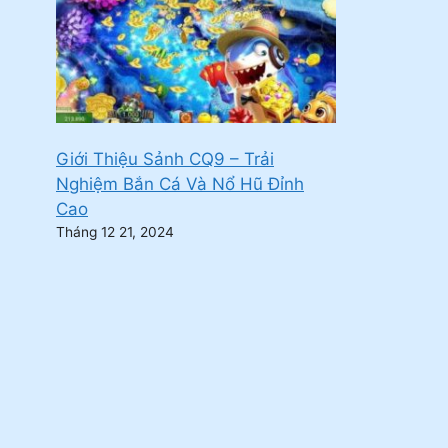
Giới Thiệu Sảnh CQ9 – Trải
Nghiệm Bắn Cá Và Nổ Hũ Đỉnh
Cao
Tháng 12 21, 2024