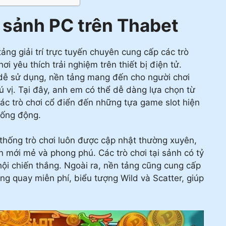
u sảnh PC trên Thabet
ảng giải trí trực tuyến chuyên cung cấp các trò
ơi yêu thích trải nghiệm trên thiết bị điện tử.
, dễ sử dụng, nền tảng mang đến cho người chơi
 vị. Tại đây, anh em có thể dễ dàng lựa chọn từ
các trò chơi cổ điển đến những tựa game slot hiện
sống động.
 thống trò chơi luôn được cập nhật thường xuyên,
mới mẻ và phong phú. Các trò chơi tại sảnh có tỷ
 hội chiến thắng. Ngoài ra, nền tảng cũng cung cấp
ng quay miễn phí, biểu tượng Wild và Scatter, giúp