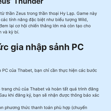
eus’ Thunder
 từ thần Zeus trong thần thoại Hy Lạp. Game này
 các tính năng đặc biệt như biểu tượng Wild,
 đem lại cơ hội chiến thắng lớn mà còn tạo cho
 và kỳ bí.
ức gia nhập sảnh PC
h PC của Thabet, bạn chỉ cần thực hiện các bước
p trang chủ của Thabet và hoàn tất quá trình đăng
. Sau khi đăng ký, bạn sẽ nhận được thông báo xác
họn phương thức thanh toán phù hợp (chuyển